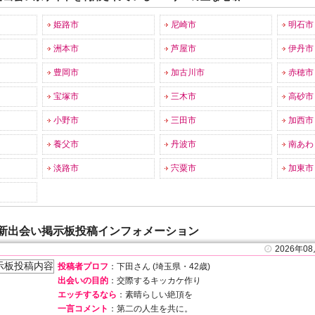
姫路市
尼崎市
明石市
洲本市
芦屋市
伊丹市
豊岡市
加古川市
赤穂市
宝塚市
三木市
高砂市
小野市
三田市
加西市
養父市
丹波市
南あわ
淡路市
宍粟市
加東市
新出会い掲示板投稿インフォメーション
2026年0
投稿者プロフ
：下田さん (埼玉県・42歳)
出会いの目的
：交際するキッカケ作り
エッチするなら
：素晴らしい絶頂を
一言コメント
：第二の人生を共に。