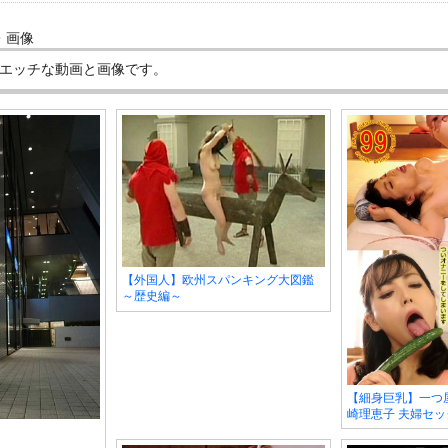
・画像
エッチな動画と画像です。
【外国人】欧州スパンキング大図鑑
～歴史編～
【細身巨乳】一つ
崎理恵子 夫婦セ