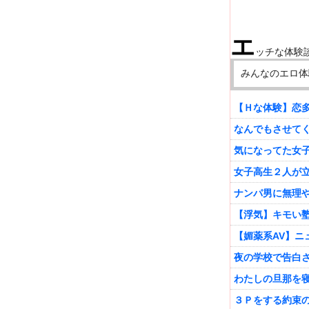
エ
ッチな体験
みんなのエロ体
【Ｈな体験】恋
なんでもさせて
気になってた女
女子高生２人が
ナンパ男に無理
【浮気】キモい
【媚薬系AV】ニ
夜の学校で告白
わたしの旦那を
３Ｐをする約束