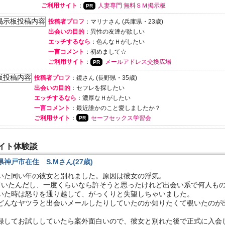
ご利用サイト
：
人妻専門 無料ＳＭ掲示板
投稿者プロフ
：マリナさん (兵庫県・23歳)
出会いの目的
：異性の友達が欲しい
エッチするなら
：色んなＨがしたい
一言コメント
：初めまして☆
ご利用サイト
：
メールアドレス交換広場
投稿者プロフ
：鏡さん (長野県・35歳)
出会いの目的
：セフレを探したい
エッチするなら
：濃厚なＨがしたい
一言コメント
：最近誰かのこと愛しましたか？
ご利用サイト
：
セーフセックス学習会
イト体験談
神戸市在住 S.Mさん(27歳)
いた同い年の彼女と別れました。原因は彼女の浮気。
ていたんだし、一度くらいなら許そうと思ったけれど出会い系で何人も
いた時は怒りを通り越して、がっくりと失望しちゃいました。
どんなヤツラと出会いメールしたりしていたのか知りたくて覗いたのが
。
録してお試ししていたら案外面白いので、彼女と別れた後で正式に入会