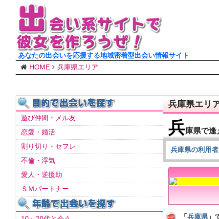
あなたの出会いを応援する地域密着型出会い情報サイト
HOME
兵庫県エリア
兵庫県エリ
遊び仲間・メル友
兵
庫県で逢
恋愛・婚活
割り切り・セフレ
兵庫県の利用者
不倫・浮気
愛人・逆援助
ＳＭパートナー
「
兵庫県
」
10～20代と会う