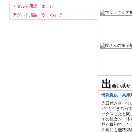
アダルト用語「ま」行
アダルト用語「や～わ」行
出
会い系サ
情報提供：兵庫県
先日付き合って
3年も付き合っ
ックスしたと聞
その彼女が一体
見た最初でした
不覚にも無料登