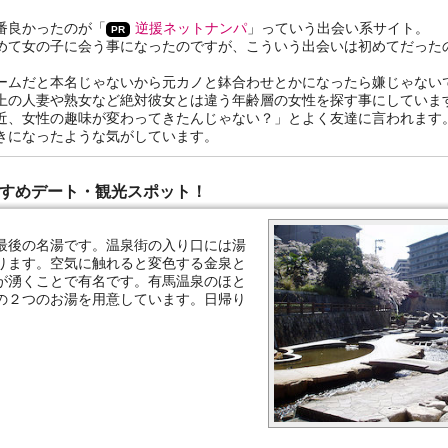
番良かったのが「
逆援ネットナンパ
」っていう出会い系サイト。
めて女の子に会う事になったのですが、こういう出会いは初めてだった
。
ームだと本名じゃないから元カノと鉢合わせとかになったら嫌じゃない
上の人妻や熟女など絶対彼女とは違う年齢層の女性を探す事にしていま
近、女性の趣味が変わってきたんじゃない？」とよく友達に言われます
きになったような気がしています。
すすめデート・観光スポット！
最後の名湯です。温泉街の入り口には湯
ります。空気に触れると変色する金泉と
が湧くことで有名です。有馬温泉のほと
の２つのお湯を用意しています。日帰り
。