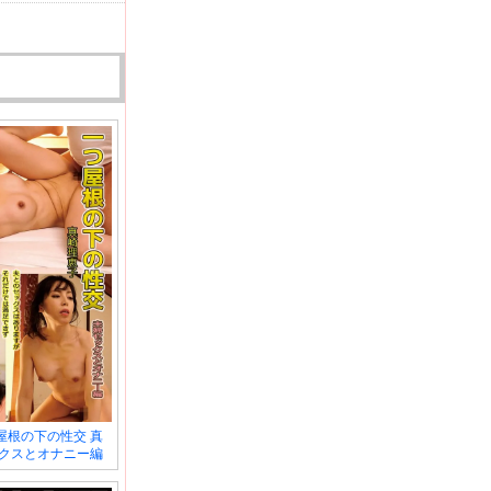
屋根の下の性交 真
ックスとオナニー編