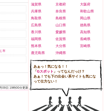
滋賀県
京都府
大阪府
兵庫県
奈良県
和歌山県
鳥取県
島根県
岡山県
広島県
山口県
徳島県
香川県
愛媛県
高知県
福岡県
佐賀県
長崎県
熊本県
大分県
宮崎県
じ市
鹿児島県
沖縄県
あぁっ！気になる！！
「
Gスポット
」ってなんだっけ？
あぁ！でも下の出会い系サイトも気にな
って仕方ない！
8月09日 19時00分更新