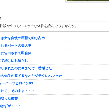
談
験談や生々しいエッチな体験を読んでみませんか。
多き女を自慢の巨根で独り占め
くれるパートの美人妻
子に告白されて即合体
立て続けにお漏らし
やりされたのに今までで一番感じた
塾の先生の超ドＳなオヤジテクにハマった
ューハーフヒロイン03
されて、そのまま・・・
寝取った復讐
のはずが・・・