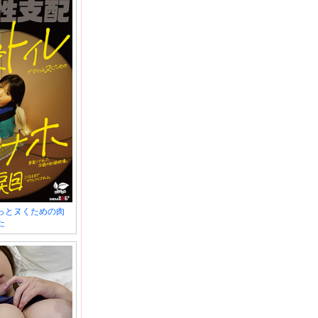
っとヌくための肉
た