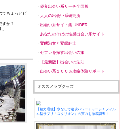
優良出会い系サーチ全国版
のでちょっとビ
大人の出会い系研究所
ですか？
出会い系サイト集 UNDER
す。
あなたのそばの性感出会い系サイト
。
変態淑女と変態紳士
セフレを探す出会いの旅
【最新版】出会いの法則
出会い系１００％攻略体験リポート
オススメラブグッズ
【精力増強】水なしで速攻パワーチャージ！フィル
ム型サプリ「スタリオン」の実力を徹底調査！