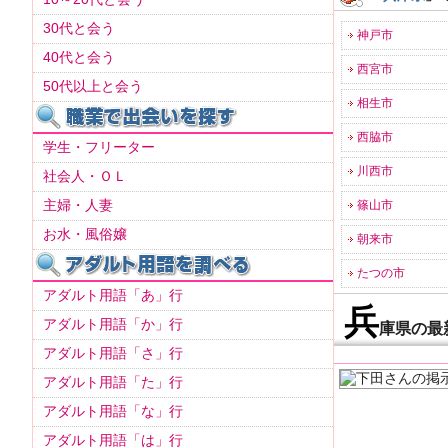
30代と会う
神戸市
40代と会う
西宮市
50代以上と会う
相生市
西脇市
学生・フリーター
川西市
社会人・ＯＬ
主婦・人妻
篠山市
お水・風俗嬢
朝来市
たつの市
アダルト用語「あ」行
兵
アダルト用語「か」行
庫県の最
アダルト用語「さ」行
アダルト用語「た」行
アダルト用語「な」行
アダルト用語「は」行