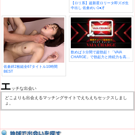
【ロリ系】超新星ロリータ即ズボ生
中出し 佐倉めい1●才
飲めば３分間で超勃起！「VAIA
CHARGE」で勃起力と持続力を高め
て絶倫セックスを楽しもう！
佐倉絆2枚組全67タイトル10時間
BEST
エ
ッチな出会い
どこよりも出会えるマッチングサイトでえちえちセックスしまし
ょ。