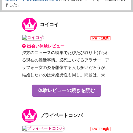
ました。
コイコイ
出会い体験レビュー
夕方のニュースの特集でたびたび取り上げられ
る現在の婚活事情。必死こいてるアラサー・ア
ラフォー女の姿を想像する人も多いだろうが、
結婚したいのは未婚男性も同じ。問題は、未来
の花嫁さんとどこで出会うかだ。結婚相談所？
お見合いパーティー？悪くはないが、かなりの
体験レビューの続きを読む
出費を覚悟しなければならないし、費用対効果
に見合った理想の女性と巡り合える保証はどこ
にもない。
プライベートコンパ
今の世の中、「無料」に勝るものなし！という
わけで、今、婚活男性の間で密かなブームにな