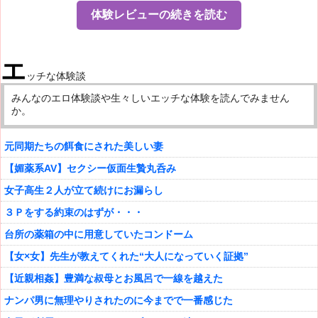
ほうが効率もいいし、単独女子よりノリもいい
を新しい形で提供しようというのが、このサイ
ゃないか？と、肝心の恋愛まで自信をなくして
体験レビューの続きを読む
からね。流れでラブホに直行ってパターンもよ
トのコンセプトなのだ。
しまうといのはよく聞く話。
くあります。あれっ、婚活どころじゃなくなっ
利用方法はいたってシンプル。参加可能な曜日
でもたとえ童貞でも、絶対に笑われない相手が
てきたって？
や時間帯と、希望する合コンのプランなど必要
エ
いる。そう、バージンの女性です。カノジョが
ッチな体験談
項目にチェックを入れて登録しればいいだけ。
処女なら、お互いにはじめて同士。バカにされ
希望する合コンのセッティングがＯＫになった
みんなのエロ体験談や生々しいエッチな体験を読んでみません
る心配もありません。むしろ、人生一度切りの
か。
時点で、コンパの案内が自動的に送信されるの
初体験を共有する喜びを味わうことができるん
で、あとは指定された日時におめかしして出掛
です。
元同期たちの餌食にされた美しい妻
ければいいだけ。
…というわけで、全国の童貞君に大声で教えて
【媚薬系AV】セクシー仮面生贄丸呑み
見知らぬ同士なので、１回目はちょっと緊張す
あげたいのが「
ラブコンプレックス
」だ！この
るけど、慣れてくれば普通の合コンとまったく
女子高生２人が立て続けにお漏らし
サイト、経験が少ない、もしくはゼロの男女の
一緒。また、スケベＯＬとの「ヤリコン」と
ために設けられた大人の社交場なんです。だか
３Ｐをする約束のはずが・・・
か、金持ち熟女との「逆援助コン」なんて変わ
ら、未熟な経験値を恥じることなく、堂々と、
台所の薬箱の中に用意していたコンドーム
り種も用意されているので、興味のある男性
初体験のお相手を探すことができるってわけ。
【女×女】先生が教えてくれた“大人になっていく証拠”
は、ぜひ参加してみよう。
いきなりの全裸ベッドはちょっと、という男女
【近親相姦】豊満な叔母とお風呂で一線を越えた
は、もちろん恋愛からはじめて、ゆっくりと大
人の階段を登っていけばいいんです。今では死
ナンパ男に無理やりされたのに今までで一番感じた
語の「Ａ・Ｂ・Ｃ(キス・ペッティング・挿