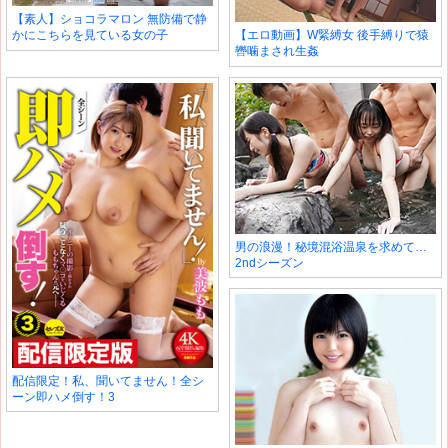
【素人】ショコラマロン 無防備で静
かにこちらを見ている女の子
【エロ動画】W緊縛女 後手縛りで猿
轡噛まされ生姦
男の浪漫！秘境混浴温泉を求めて…
2ndシーズン
配信限定！私、聞いてません！全シ
ーン即ハメ倒す！3