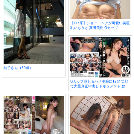
【ロ○系】ショートヘアが可愛い美巨
乳いもうと 真田美樹 Gカップ
純子さん（50歳）
Gカップ巨乳＆ハメ潮膣に12発 笑顔
で大量真正中出しドキュメント 碧那
美海