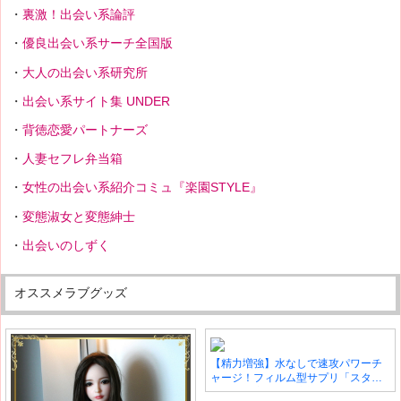
裏激！出会い系論評
優良出会い系サーチ全国版
大人の出会い系研究所
出会い系サイト集 UNDER
背徳恋愛パートナーズ
人妻セフレ弁当箱
女性の出会い系紹介コミュ『楽園STYLE』
変態淑女と変態紳士
出会いのしずく
オススメラブグッズ
【精力増強】水なしで速攻パワーチ
ャージ！フィルム型サプリ「スタリ
オン」の実力を徹底調査！