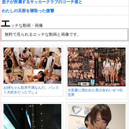
息子が所属するサッカークラブのコーチ達と
入)」を復活させようじゃありませんか！なんだ
わたしの旦那を寝取った復讐
か、書きながら、童貞時代が懐かしくなってき
エ
ましたよ。童貞に戻りたいっ！
ッチな動画・画像
そうなんです。童貞とか処女って、そのときは
無料で見られるエッチな動画と画像です。
重荷だけど、失って初めて分かる素晴らしさが
あるんですよね。だからこそ、相手探しは念入
りに。理想の女性と、理想の合体をしてくださ
い！
お姉ちゃん欲求不満なんだ。パンス
大富豪に買われた美少女わいせつ社
ト大好きだったでしょ
交界