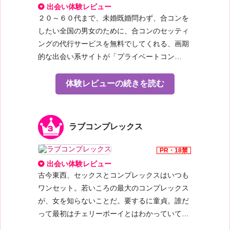
りつつあるのが、出会い系サイトの有効活用な
出会い体験レビュー
んです。たとえばこちらの即アポ即会い専門サ
２０～６０代まで、未婚既婚問わず、合コンを
イト「
コイコイ
」の場合、登録している女性会
したい全国の男女のために、合コンのセッティ
員の大半が、２０代の学生や未婚ＯＬ。ようす
ングの代行サービスを無料でしてくれる、画期
るに、未来の花嫁候補探しにはうってつけって
的な出会い系サイトが「
プライベートコン
わけ。このサイトには「今ココ！ＭＡＰ」の通
パ
」。面倒くさい合コンの幹事役をサイトが引
称でユーザーに親しまれている詳細地図検索機
き受けてくれる、と書いたほうがわかりやすい
体験レビューの続きを読む
能がある。簡単に説明すれば、同サイトに登録
かもしれない。とにかく、合コン相手に困って
している女性会員の現在位置がリアルタイムで
いる男性には、すこぶる利用価値の高いサイト
携帯画面のマップ上に表示されるというシステ
だ。
ラブコンプレックス
ム。お目当ての女性が、今どこにいるのかすぐ
既存の出会い系サイトと一線を画すのは、なん
にわかるし、居酒屋とかカラオケＢＯＸなんか
といっても見知らぬ男女が「複数で会う」こと
で飲んでて、「女っ気が欲しいなぁ」なんてと
を原則としている点だろう。よくよく考えてみ
出会い体験レビュー
き、この機能を使って近くで飲んでる女性会員
れば、男女がまったくの１対１で出会うなんて
古今東西、セックスとコンプレックスはいつも
と合流することも可能。そう、外出先でこそ威
ことは現実にはありえないわけで、学校にしろ
ワンセット。若いころの最大のコンプレックス
力を発揮するんです。
職場にしろ、その他大勢との人間関係の中で、
が、女を知らないことだ。要するに童貞。誰だ
合流してしまえば、もう一般的な合コンと同
特定の異性に好意を持ち、自然に結びついてい
って最初はチェリーボーイとはわかっていて
じ。オススメは、女子グループ狙い。そっちの
くのが恋愛というもの。その「自然な出会い」
も、童貞だということがバレたら笑われるんじ