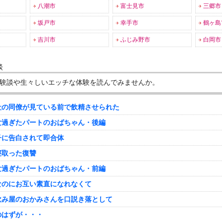
八潮市
富士見市
三郷市
坂戸市
幸手市
鶴ヶ島
吉川市
ふじみ野市
白岡市
談
験談や生々しいエッチな体験を読んでみませんか。
社の同僚が見ている前で飲精させられた
女過ぎたパートのおばちゃん・後編
子に告白されて即合体
寝取った復讐
女過ぎたパートのおばちゃん・前編
なのにお互い素直になれなくて
飲み屋のおかみさんを口説き落として
のはずが・・・