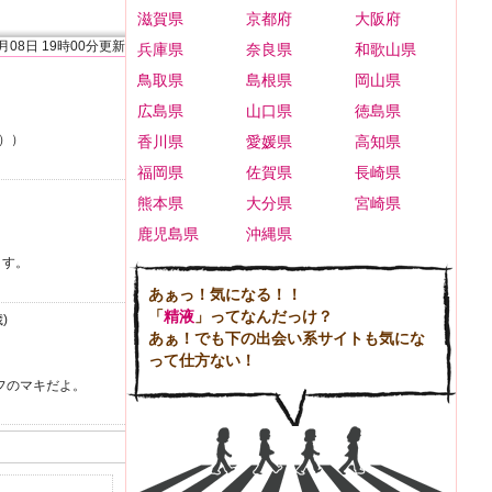
滋賀県
京都府
大阪府
8月08日 19時00分更新
兵庫県
奈良県
和歌山県
鳥取県
島根県
岡山県
広島県
山口県
徳島県
））
香川県
愛媛県
高知県
福岡県
佐賀県
長崎県
熊本県
大分県
宮崎県
鹿児島県
沖縄県
～す。
あぁっ！気になる！！
「
精液
」ってなんだっけ？
)
あぁ！でも下の出会い系サイトも気にな
って仕方ない！
フのマキだよ。