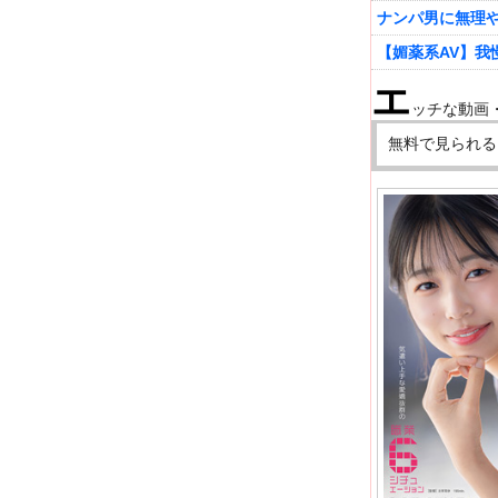
ナンパ男に無理
【媚薬系AV】我
エ
ッチな動画
無料で見られる