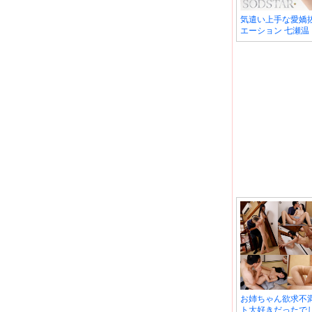
気遣い上手な愛嬌
エーション 七瀬温
お姉ちゃん欲求不
ト大好きだったで