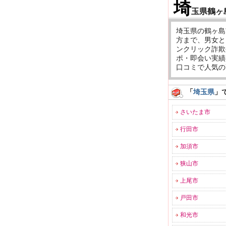
埼
玉県鶴ヶ
埼玉県の鶴ヶ島
方まで、男女と
ンクリック詐欺
ポ・即会い実績
口コミで人気の
「
埼玉県
」
さいたま市
行田市
加須市
狭山市
上尾市
戸田市
和光市