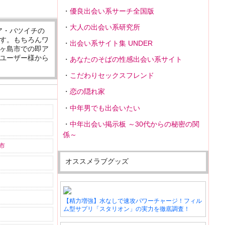
優良出会い系サーチ全国版
大人の出会い系研究所
ア・バツイチの
す。もちろんワ
出会い系サイト集 UNDER
ヶ島市での即ア
ユーザー様から
あなたのそばの性感出会い系サイト
こだわりセックスフレンド
恋の隠れ家
中年男でも出会いたい
中年出会い掲示板 ～30代からの秘密の関
係～
市
オススメラブグッズ
【精力増強】水なしで速攻パワーチャージ！フィル
ム型サプリ「スタリオン」の実力を徹底調査！