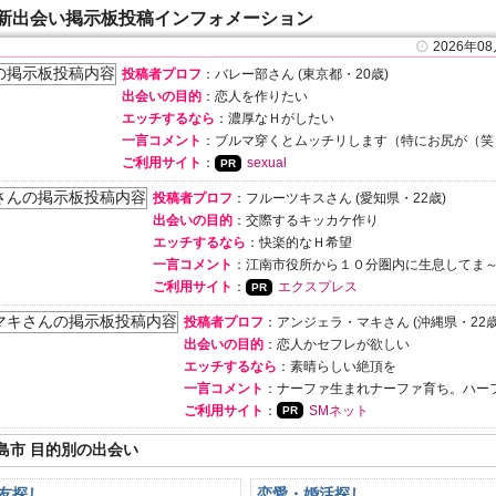
新出会い掲示板投稿インフォメーション
2026年0
投稿者プロフ
：バレー部さん (東京都・20歳)
出会いの目的
：恋人を作りたい
エッチするなら
：濃厚なＨがしたい
一言コメント
：ブルマ穿くとムッチリします（特にお尻が（笑
ご利用サイト
：
sexual
投稿者プロフ
：フルーツキスさん (愛知県・22歳)
出会いの目的
：交際するキッカケ作り
エッチするなら
：快楽的なＨ希望
一言コメント
：江南市役所から１０分圏内に生息してま
ご利用サイト
：
エクスプレス
投稿者プロフ
：アンジェラ・マキさん (沖縄県・22歳
出会いの目的
：恋人かセフレが欲しい
エッチするなら
：素晴らしい絶頂を
一言コメント
：ナーファ生まれナーファ育ち。ハー
ご利用サイト
：
SMネット
島市 目的別の出会い
友探し
恋愛・婚活探し