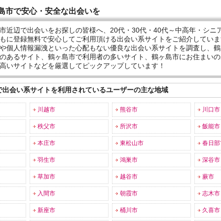
島市で安心・安全な出会いを
市近辺で出会いをお探しの皆様へ、20代・30代・40代～中高年・シニ
もに登録無料で安心してご利用頂ける出会い系サイトをご紹介していま
や個人情報漏洩といった心配もない優良な出会い系サイトを調査し、鶴
のあるサイト、鶴ヶ島市で利用者の多いサイト、鶴ヶ島市にお住まいの
高いサイトなどを厳選してピックアップしています！
で出会い系サイトを利用されているユーザーの主な地域
川越市
熊谷市
川口市
秩父市
所沢市
飯能市
本庄市
東松山市
春日部
羽生市
鴻巣市
深谷市
草加市
越谷市
蕨市
入間市
朝霞市
志木市
新座市
桶川市
久喜市