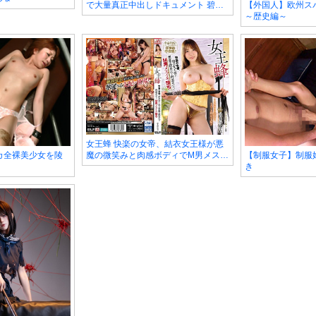
で大量真正中出しドキュメント 碧那
【外国人】欧州ス
美海
～歴史編～
女王蜂 快楽の女帝、結衣女王様が悪
カ全裸美少女を陵
【制服女子】制服
魔の微笑みと肉感ボディでM男メスイ
き
キ堕ち 波多野結衣