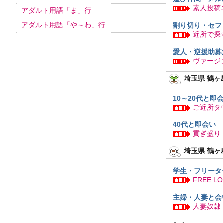
素人投稿
アダルト用語「ま」行
アダルト用語「や～わ」行
割り切り・セフ
近所で探
愛人・逆援助募
ヴァージ
埼玉県 鶴ヶ
10～20代と即
ご近所タ
40代と即会い
貢ぎ盛り
埼玉県 鶴ヶ
学生・フリータ
FREE L
主婦・人妻と会
人妻奴隷