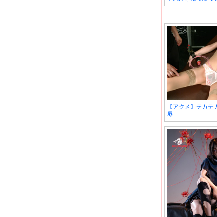
【アクメ】テカテ
辱