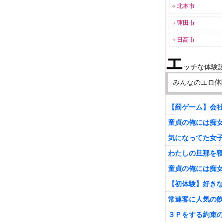
北本市
蓮田市
日高市
エ
ッチな体験
みんなのエロ体
【罰ゲーム】会
童貞の俺には痴
気になってた女
わたしの旦那を
童貞の俺には痴
【初体験】好き
常連客に人気の
３Ｐをする約束