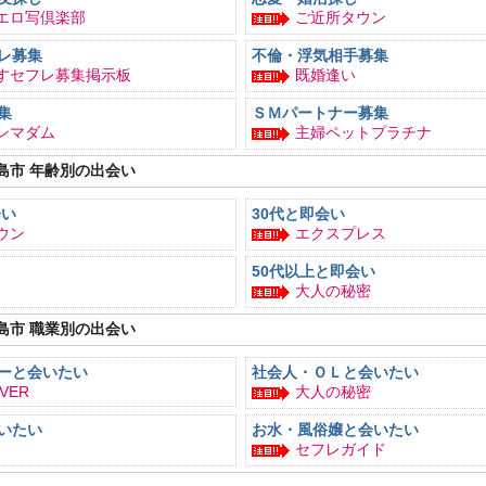
エロ写倶楽部
ご近所タウン
レ募集
不倫・浮気相手募集
すセフレ募集掲示板
既婚逢い
集
ＳＭパートナー募集
ンマダム
主婦ペットプラチナ
島市 年齢別の出会い
会い
30代と即会い
ウン
エクスプレス
50代以上と即会い
大人の秘密
島市 職業別の出会い
ーと会いたい
社会人・ＯＬと会いたい
OVER
大人の秘密
いたい
お水・風俗嬢と会いたい
セフレガイド