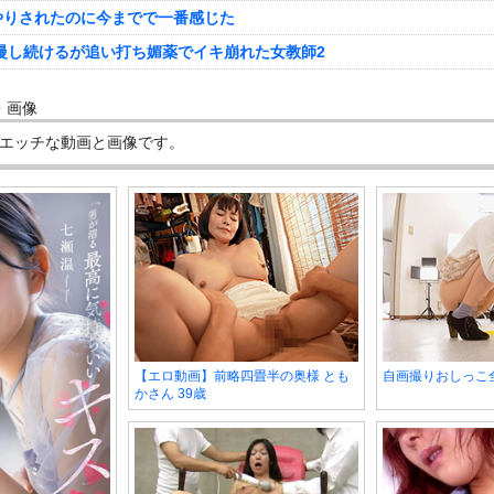
やりされたのに今までで一番感じた
慢し続けるが追い打ち媚薬でイキ崩れた女教師2
・画像
エッチな動画と画像です。
【エロ動画】前略四畳半の奥様 とも
自画撮りおしっこ全
かさん 39歳