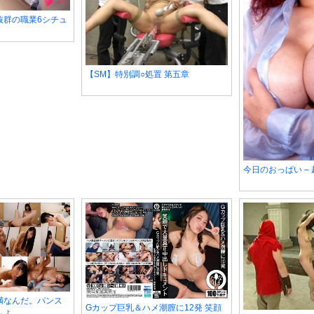
抜群の職業6シチュ
【SM】特別調○処置 第五章
今日のおっぱい –
満なんだ。パンス
Gカップ巨乳＆ハメ潮膣に12発 笑顔
しょ